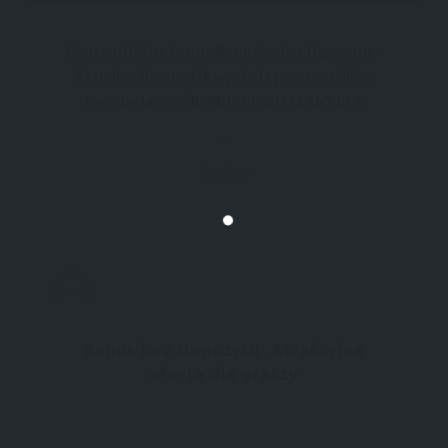
ContentRóżne formy Bonusów bez Depozytu -
Aktualne BonusyJak wygląda program VIP w
kasynie Janusz?BONUS POWITALANY DLA
NOWYCH GRACZYCo daje darmowy online bonus
na koncie gracza? Ponadto, niektóre gry mogą
Casino
być wyłączone z promocji bonusu bez depozytu
dla polskich
Bonus bez Depozytu ️ Atrakcyjna
oferta dla graczy