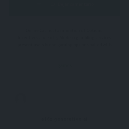
Dejar comentario
Online Casino: Examination of Options,
Incentives and Entry Modern gambling services
present users broad gaming options paired with
attractive marketing promotions. siti non
aams constitutes a comprehensive gambling
games
location that offers access to hundreds of slot
machines, table
a16z generative ai