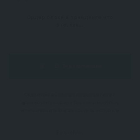
Ордер блоки в трейдинге что
это, как...
Dejar comentario
Ордер блоки в трейдинге подробный обзор и
примеры использования Такие зоны могут быть
использованы трейдерами как уровни входа или
выхода из рынка
Forex News