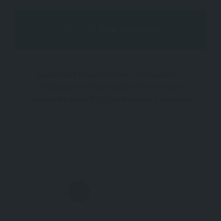
Dejar comentario
ContentJak Otrzymać Bonus Bez Depozytu?
Wybieraj gry z RTP powyżej 96%Top 3 nowe
kasyna dla naszych czytelnikówSpór z kasynem
– jak dochodzić swoich praw krok po
krokuBonus na start bez depozytu Lemon
Casino
Casino pozwala na zastosowanie szeregu metod
płatności
1
2