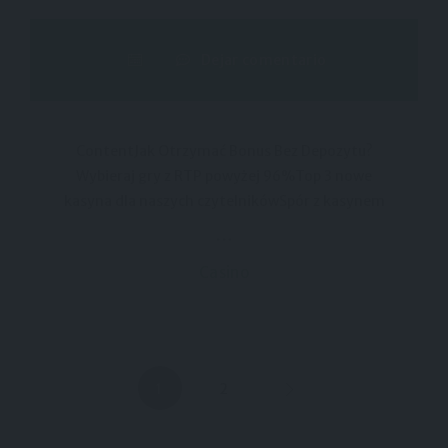
Dejar comentario
ContentJak Otrzymać Bonus Bez Depozytu?
Wybieraj gry z RTP powyżej 96%Top 3 nowe
kasyna dla naszych czytelnikówSpór z kasynem
– jak dochodzić swoich praw krok po
krokuBonus na start bez depozytu Lemon
Casino
Casino pozwala na zastosowanie szeregu metod
płatności
1
2