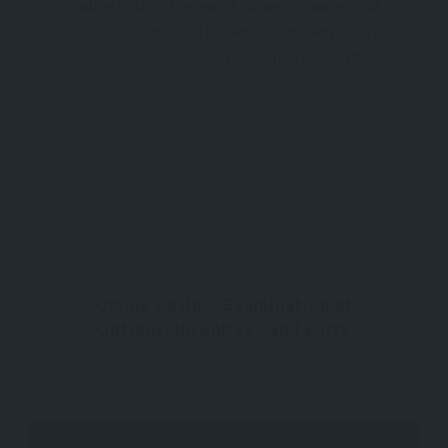
Online Casino: Review of Games, Bonuses and
Access Modern betting services present users
broad amusement options merged with
attractive promotional offers. casino non aams
embodies a comprehensive gambling location
news
that offers access to hundreds of slot
machines, table titles
Online Casino: Examination of
Options, Incentives and Entry