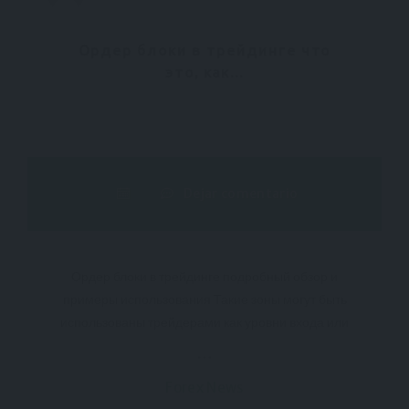
Ордер блоки в трейдинге что
это, как...
Dejar comentario
Ордер блоки в трейдинге подробный обзор и
примеры использования Такие зоны могут быть
использованы трейдерами как уровни входа или
выхода из рынка
Forex News