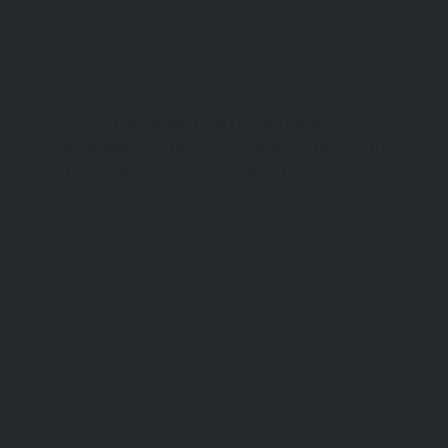
ContentHistoria i rozwój kasyna
MostBetKorzystne Bonusy dla Początkujących i
Doświadczonych Graczy w MostbetCzy istnieje
aplikacja MostBet ? Wysokie bonusy powitalne i
promocje dodają dodatkowej dawki emocji,
Casino
zachęcając do dalszej