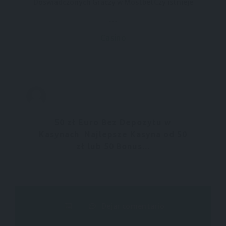
Doświadczonych Graczy w MostbetCzy istnieje
aplikacja MostBet ? Wysokie bonusy powitalne i
promocje dodają dodatkowej dawki emocji,
Casino
zachęcając do dalszej gry. Z imponującą kolekcją
ponad 1500
50 zł Euro Bez Depozytu w
Kasynach ️ Najlepsze Kasyna od 50
zł lub 50 Bonus...
Dejar comentario