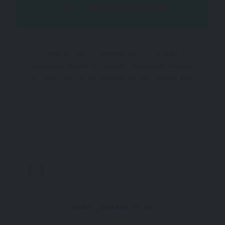
Dejar comentario
Online Casino: Examination of Options,
Incentives and Entry Modern gambling services
present users broad gaming options paired with
attractive marketing promotions. siti non
aams constitutes a comprehensive gambling
games
location that offers access to hundreds of slot
machines, table
a16z generative ai