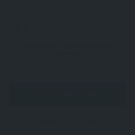
Zakręć kołem i zgarnij freebet na
Superbet
Dejar comentario
ContentHistoria i rozwój kasyna
MostBetKorzystne Bonusy dla Początkujących i