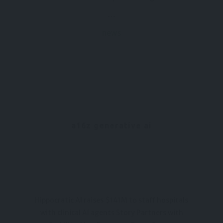
attractive promotional offers. casino non aams
embodies a comprehensive gambling location
news
that offers access to
a16z generative ai
Hippocratic AI raises $141M to staff hospitals
with clinical AI agents Story Partners with