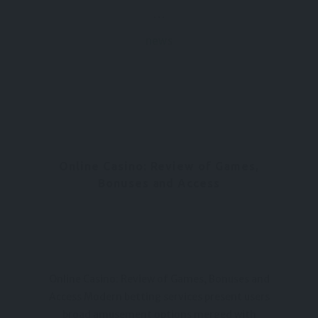
receiving a feature that speeds up the task by
automatically selecting all the objects in an
news
image
Online Casino: Review of Games,
Bonuses and Access
Online Casino: Review of Games, Bonuses and
Access Modern betting services present users
broad amusement options merged with