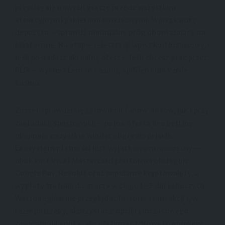
przyciągają nowych graczy przede wszystkim
atrakcyjnymi pakietami bonusowymi. Wpisz kwotę
depozytu – sprawdź minimalny próg obowiązujący na
platformie. Na etapie rejestracji wpisz kod bonusowy,
jeśli posiadasz aktualną ofertę. Jeśli chcesz grać przez
BLIK – wybierz Lemon Casino, SpiNight lub Verde
Casino.
Zoccer sprawdzi się zarówno u fanów slotów, jak i przy
zakładach sportowych – pełna oferta live betting
obejmuje wszystkie wiodące ligi europejskie.
Ekosystem płatności jest wyjątkowo nowoczesny –
obok kart Visa i Mastercard platforma obsługuje
Google Pay, Revolut oraz popularne kryptowaluty, a
wypłaty trafiają do gracza w ciągu 1–2 dni roboczych.
Warto regularnie przeglądać historię transakcji i, w
razie potrzeby, skorzystać z opcji tymczasowego
zawieszenia konta, aby utrzymać zdrową równowagę