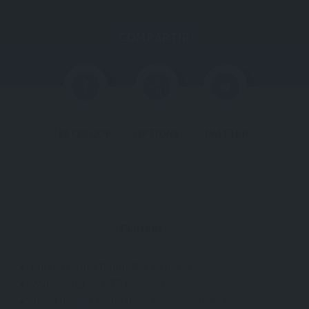
COMPARTIR
FACEBOOK
OPTIONS
TWITTER
Content
Jak Otrzymać Bonus Bez Depozytu?
Wybieraj gry z RTP powyżej 96%
Top 3 nowe kasyna dla naszych czytelników