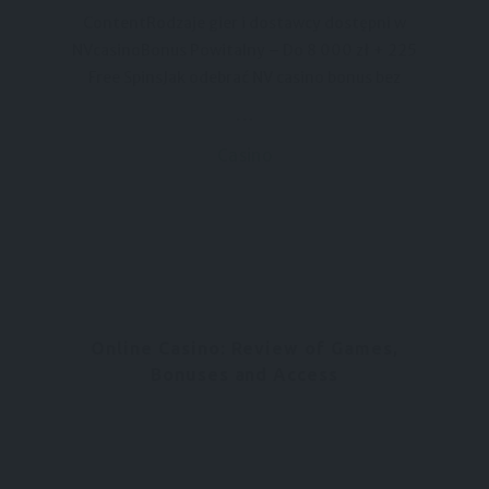
ContentRodzaje gier i dostawcy dostępni w
NVcasinoBonus Powitalny – Do 8 000 zł + 225
Free SpinsJak odebrać NV casino bonus bez
depozytu?Kody promocyjne bez depozytu
Darmowe spiny są zazwyczaj przyznawane
Casino
obecnym graczom jako
Online Casino: Review of Games,
Bonuses and Access