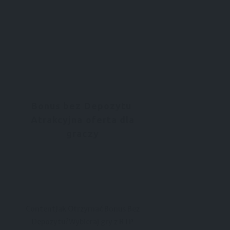
Bonus bez Depozytu ️
Atrakcyjna oferta dla
graczy
ContentJak Otrzymać Bonus Bez
Depozytu?Wybieraj gry z RTP