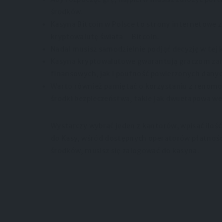
środków.
Kasyna Bitcoin w Polsce to strony internetowe z
kryptowalutę świata – Bitcoin.
Nadal musisz samodzielnie podjąć decyzję w tej kw
Kasyna kryptowalutowe gwarantują graczom zar
finansowych, jak i poufność powierzonych danyc
Warto również pamiętać o korzystaniu z renomo
środki bezpieczeństwa, takie jak dwuetapowa wer
Wystarczy wybrać jeden z kantorów, wpisać ilość
do Kasy, wśród dostępnych operatorów płatności
środków, musisz się zalogować do kasyna.