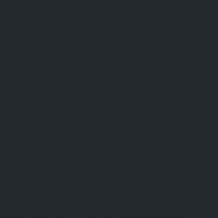
oje siły fortuną bez wychodzenia z domu, korzystając z
grać w sloty online, a inne bonusy wykorzystywać w
iać się o bezpieczeństwo swoich danych w kasynach BTC.
ki czemu gracze mogą znaleźć jeszcze lepsze witryny
słabe strony umieściliśmy w poniższej tabeli. Bitcoin
ej można dokonywać wpłat i wypłat w kasynach.
d uwagę, zanim będziesz mógł z pełnym przekonaniem
matami na Bitcoiny dla swoich potrzeb. Czytaj dalej bez
ny internetowe z automatami Bitcoin online! Nasza
tomatami Bitcoin w 2026 roku przedstawia strony z
 uczciwością mechaniki oraz hojnymi promocjami.
emocjonującej rozgrywce i wymaganiom niskich stawek.
iezależnie od wymogów depozytowych.
tfel kryptowalutowy, który posłuży do przechowywania