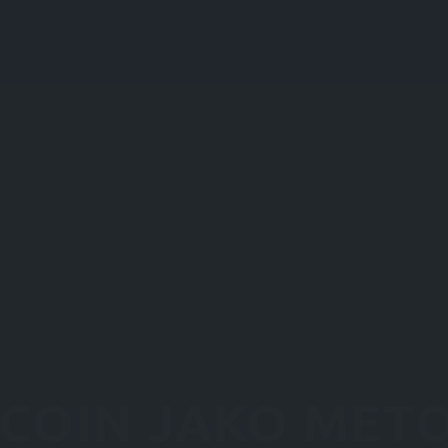
ojobet
Deneme Bonusu Veren Güncel Siteler
casino siteleri
pusula
TCOIN JAKO MET