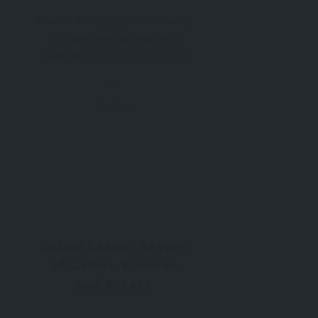
ContentRodzaje gier i dostawcy
dostępni w NVcasinoBonus
Powitalny – Do 8 000 zł + 225
Free SpinsJak odebrać NV casino
bonus bez depozytu?Kody
Casino
promocyjne bez depozytu
Darmowe spiny są zazwyczaj
przyznawane obecnym graczom
jako
Online Casino: Review
of Games, Bonuses
and Access