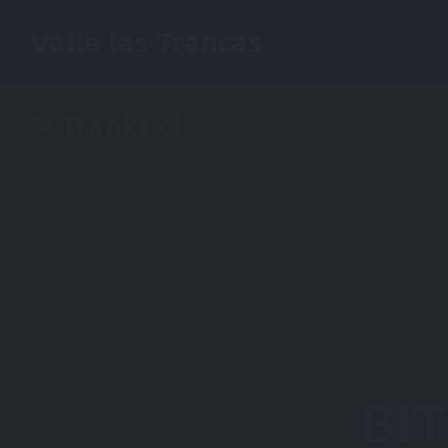
tor game
betwoon
Aviator
jojobet
marsbahis
jojobet
สล็อตเว็บตรง
j
Valle las Trancas
ᐉ Tranks.cl
BI